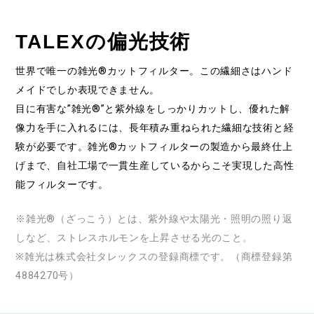
TALEXの偏光技術
世界で唯一の雑光®カットフィルター。この繊細さはハンド
メイドでしか表現できません。
目に有害な”雑光®”と紫外線をしっかりカットし、優れた解
像力を手に入れるには、
長年積み重ねられた繊細な技術と経
験が必要です。雑光®カットフィルターの製造から最終仕上
げまで、
自社工場で一貫生産しているからこそ実現した高性
能フィルターです。
※雑光®（ざっこう）とは、紫外線や太陽光・照明の照り返
しなど、ストレスホルモンを上昇させる光のこと。
※雑光は株式会社タレックスの登録商標です。（商標登録第
4884270号）