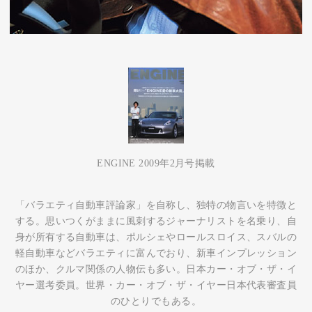
ENGINE 2009年2月号掲載
「バラエティ自動車評論家」を自称し、独特の物言いを特徴と
する。思いつくがままに風刺するジャーナリストを名乗り、自
身が所有する自動車は、ポルシェやロールスロイス、スバルの
軽自動車などバラエティに富んでおり、新車インプレッション
のほか、クルマ関係の人物伝も多い。日本カー・オブ・ザ・イ
ヤー選考委員。世界・カー・オブ・ザ・イヤー日本代表審査員
のひとりでもある。