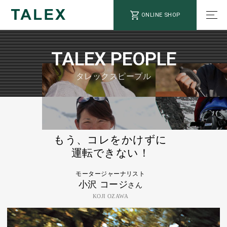
ONLINE SHOP
TALEX PEOPLE
タレックスピープル
ドライビング
もう、コレをかけずに
運転できない！
モータージャーナリスト
小沢 コージ
さん
KOJI OZAWA