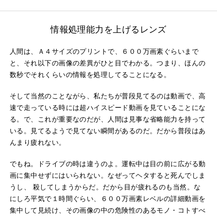
情報処理能力を上げるレンズ
人間は、Ａ４サイズのプリントで、６００万画素ぐらいまで
と、それ以下の画像の差異がひと目でわかる。つまり、ほんの
数秒でそれくらいの情報を処理してることになる。
そして当然のことながら、私たちが普段見てるのは動画で、高
速で走っている時には超ハイスピード動画を見ていることにな
る。で、これが重要なのだが、人間は見事な省略能力を持って
いる。見てるようで見てない瞬間があるのだ。だから普段はあ
んまり疲れない。
でもね。ドライブの時は違うのよ。運転中は目の前に広がる動
画に集中せずにはいられない。なぜってヘタすると死んでしま
うし、 殺してしまうからだ。だから目が疲れるのも当然。な
にしろ平気で１時間ぐらい、６００万画素レベルの詳細動画を
集中して見続け、その画像の中の危険性のあるモノ・コトすべ