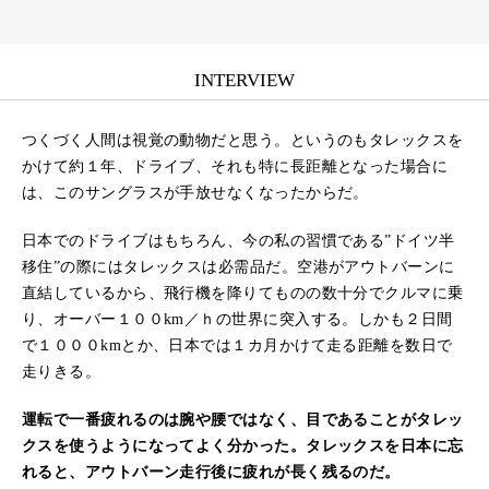
INTERVIEW
つくづく人間は視覚の動物だと思う。というのもタレックスを
かけて約１年、ドライブ、それも特に長距離となった場合に
は、このサングラスが手放せなくなったからだ。
日本でのドライブはもちろん、今の私の習慣である”ドイツ半
移住”の際にはタレックスは必需品だ。空港がアウトバーンに
直結しているから、飛行機を降りてものの数十分でクルマに乗
り、オーバー１００km／ｈの世界に突入する。しかも２日間
で１０００kmとか、日本では１カ月かけて走る距離を数日で
走りきる。
運転で一番疲れるのは腕や腰ではなく、目であることがタレッ
クスを使うようになってよく分かった。タレックスを日本に忘
れると、アウトバーン走行後に疲れが長く残るのだ。