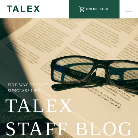
ONLINE SHOP
FIND WAY OF ENJOY
SUNGLASS LIFE
TALEX
STAFF BLOG