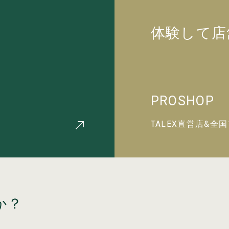
体験して店
PROSHOP
TALEX直営店&全
か？