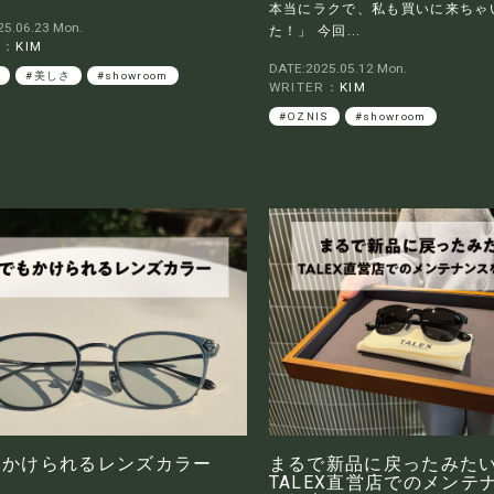
本当にラクで、私も買いに来ちゃ
5.06.23 Mon.
た！」 今回...
R：
KIM
DATE:2025.05.12 Mon.
し
#美しさ
#showroom
WRITER：
KIM
#OZNIS
#showroom
もかけられるレンズカラー
まるで新品に戻ったみた
TALEX直営店でのメンテ