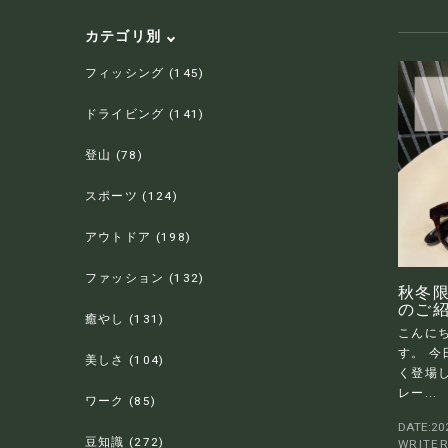
カテゴリ別
フィッシング (145)
ドライビング (141)
登山 (78)
スポーツ (124)
アウトドア (198)
ファッション (132)
秋冬
のご
癒やし (131)
こんにち
す。 今
美しさ (104)
く登場
レー...
ワーク (85)
DATE:202
豆知識 (272)
WRITE