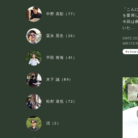
「こんに
中野 高彰（77）
を愛用
今回は
いた...
冨永 晃生（26）
DATE:202
WRITE
#show
平田 将海（41）
木下 誠（89）
松村 達也（72）
沼（2）