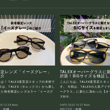
限定レンズ「イーズグレー」
TALEXオーバーグラスに
紹介
択肢！BIGサイズを検証
は！ TALEX直営店スタッフの木村で
こんにちは。TALEX直営店スタ
日は、TALEX（タレックス）から新し
す。 今回は、TALEXの人気アイ
した秋冬限定レンズカラー「イーズグ
ーグラス」に新たに加わった【オ
スBIG...
5.12.24 Wed.
DATE:2025.10.27 Mon.
R：
KIM
WRITER：
KIM