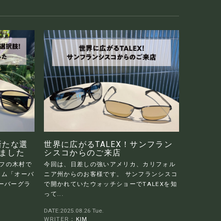
新たな選
世界に広がるTALEX！サンフラン
しました
シスコからのご来店
ッフの木村で
今回は、日差しの強いアメリカ、カリフォル
テム「オーバ
ニア州からのお客様です。 サンフランシスコ
ーバーグラ
で開かれていたウォッチショーでTALEXを知
って...
DATE:2025.08.26 Tue.
WRITER：
KIM