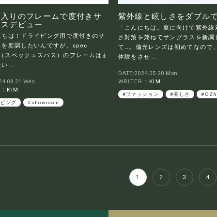
に入りのフレームで度付きサ
紫外線と眩しさをダブル
ラスデビュー
「こんにちは。夏に向けて紫外線
にちは！ドライビング用で度付きのサ
さ対策を兼ねてサングラスを新調
を新調したいんですが、spec
て…。偏光レンズは初めてなので
ce（スペックエスパス）のフレームはま
体験をさせ...
...
DATE:2024.05.20 Mon.
4.08.21 Wed.
WRITER：
KIM
R：
KIM
#ファッション
#美しさ
#OZN
イビング
#showroom
1
2
3
4