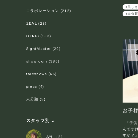
#美し
コラボレーション (212)
#未分
ZEAL (29)
OZNIS (163)
SightMaster (20)
showroom (386)
talexnews (66)
press (4)
未分類 (5)
お子様
スタッフ別
「子供
んです
すか？」
AYU（2）