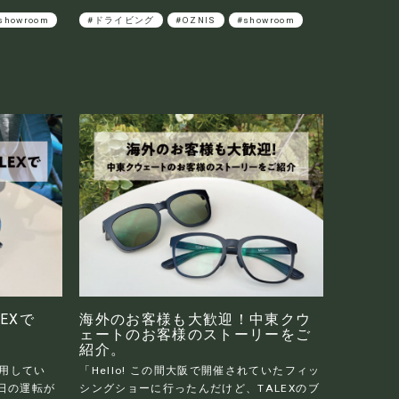
showroom
#ドライビング
#OZNIS
#showroom
EXで
海外のお客様も大歓迎！中東クウ
ェートのお客様のストーリーをご
紹介。
愛用してい
「Hello! この間大阪で開催されていたフィッ
日の運転が
シングショーに行ったんだけど、TALEXのブ