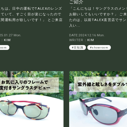
ご紹介
ちは。日中の運転でTALEXのレンズ
「こんにちは！サングラスのメン
していて、すごく目が楽になったので
お願いしてもいいですか？」 ご
夜間運転用が欲しいです！」 とご来店
たのは、以前TALEX直営店でサ
入い...
5.01.27 Mon.
DATE:2024.12.16 Mon.
R：
KIM
WRITER：
KIM
room
#豆知識
#showroom