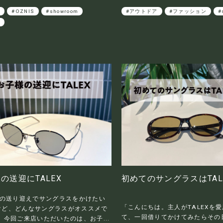
さ
#OZNIS
#showroom
#アウトドア
#ファッション
#
類
の送迎にTALEX
初めてのサングラスはTAL
の送り迎えでサングラスをかけたい
「こんにちは。主人がTALEXを
けど、どんなサングラスがオススメで
て、一回借りてかけてみたらその
 今回ご来店いただいたのは、お子...