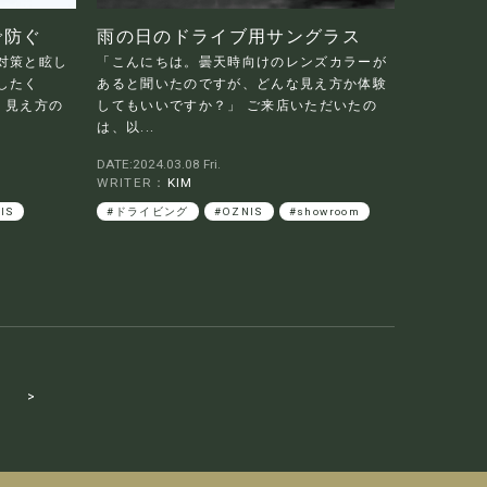
で防ぐ
雨の日のドライブ用サングラス
対策と眩し
「こんにちは。曇天時向けのレンズカラーが
したく
あると聞いたのですが、どんな見え方か体験
、見え方の
してもいいですか？」 ご来店いただいたの
は、以...
DATE:2024.03.08 Fri.
WRITER：
KIM
IS
#ドライビング
#OZNIS
#showroom
>