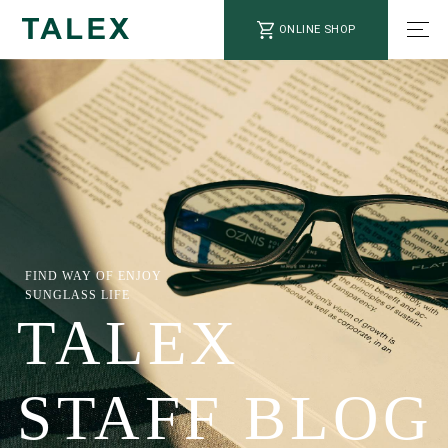
ONLINE SHOP
FIND WAY OF ENJOY
SUNGLASS LIFE
TALEX
STAFF BLOG