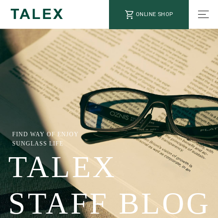
ONLINE SHOP
FIND WAY OF ENJOY
SUNGLASS LIFE
TALEX
STAFF BLOG