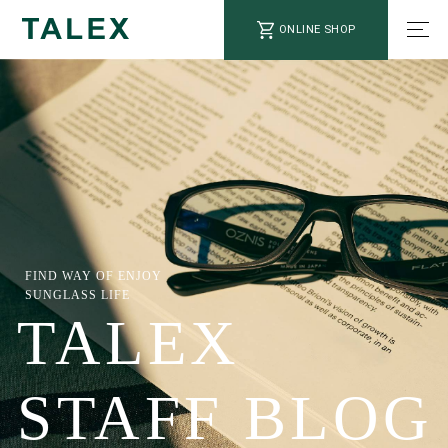
ONLINE SHOP
FIND WAY OF ENJOY
SUNGLASS LIFE
TALEX
STAFF BLOG