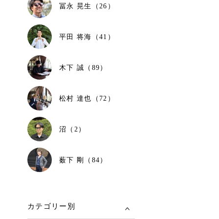
冨永 晃生（26）
平田 将海（41）
木下 誠（89）
松村 達也（72）
沼（2）
薮下 剛（84）
カテゴリー別