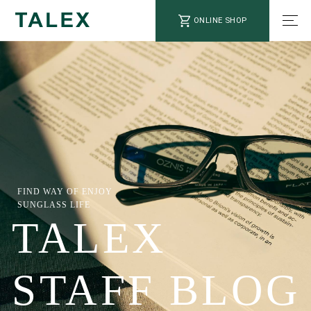
ONLINE SHOP
FIND WAY OF ENJOY
SUNGLASS LIFE
TALEX
STAFF BLOG