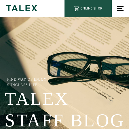
ONLINE SHOP
FIND WAY OF ENJOY
SUNGLASS LIFE
TALEX
STAFF BLOG