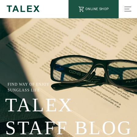
ONLINE SHOP
FIND WAY OF ENJOY
SUNGLASS LIFE
TALEX
STAFF BLOG