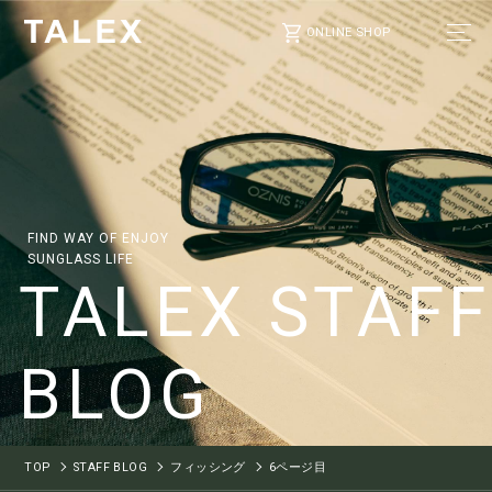
ONLINE SHOP
FIND WAY OF ENJOY
SUNGLASS LIFE
TALEX STAFF
BLOG
TOP
STAFF BLOG
フィッシング
6ページ目