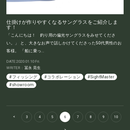
仕掛けが作りやすくなるサングラスをご紹介しま
す！
「こんにちは！ 釣り用の偏光サングラスをみせてくださ
い。」 と、大きなお声で話しかけてくださった50代男性のお
客様。 「船に乗っ...
DATE:2020.01.10 Fri.
WRITER：
冨永 晃生
#フィッシング
#コラボレーション
#SightMaster
#showroom
<
3
4
5
6
7
8
9
10
>