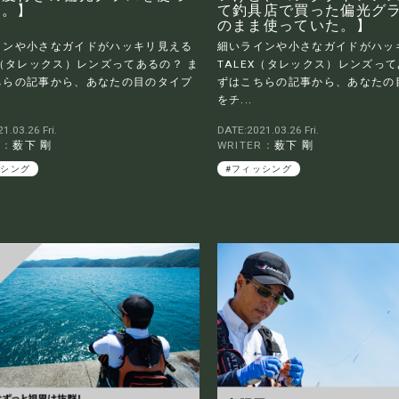
た。】
て釣具店で買った偏光グ
のまま使っていた。】
インや小さなガイドがハッキリ見える
細いラインや小さなガイドがハッ
X（タレックス）レンズってあるの？ ま
TALEX（タレックス）レンズって
ちらの記事から、あなたの目のタイプ
ずはこちらの記事から、あなたの
をチ...
1.03.26 Fri.
DATE:2021.03.26 Fri.
R：
薮下 剛
WRITER：
薮下 剛
ッシング
#フィッシング