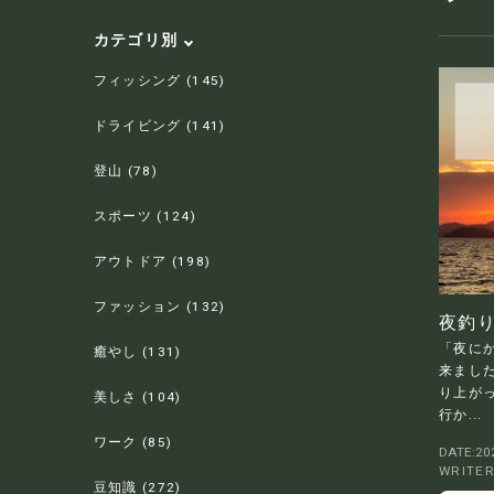
カテゴリ別
フィッシング (145)
ドライビング (141)
登山 (78)
スポーツ (124)
アウトドア (198)
ファッション (132)
夜釣
「夜に
癒やし (131)
来まし
り上が
美しさ (104)
行か...
ワーク (85)
DATE:202
WRITE
豆知識 (272)