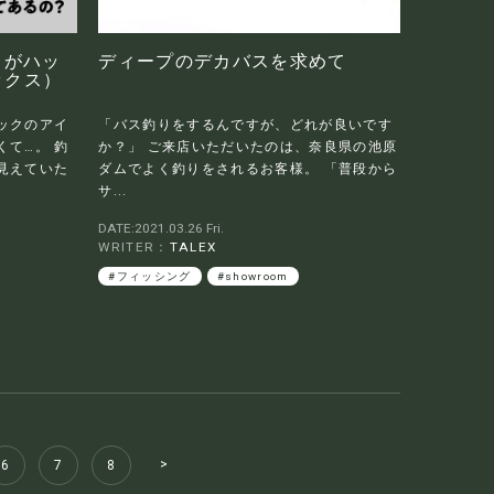
ドがハッ
ディープのデカバスを求めて
ックス）
ックのアイ
「バス釣りをするんですが、どれが良いです
て…。 釣
か？」 ご来店いただいたのは、奈良県の池原
見えていた
ダムでよく釣りをされるお客様。 「普段から
サ...
DATE:2021.03.26 Fri.
WRITER：
TALEX
#フィッシング
#showroom
>
6
7
8