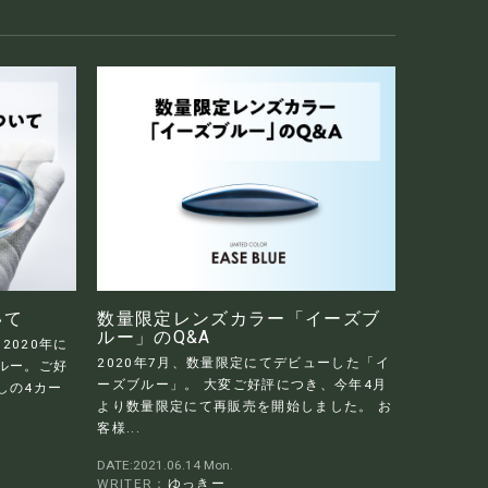
いて
数量限定レンズカラー「イーズブ
ルー」のQ&A
2020年に
2020年7月、数量限定にてデビューした「イ
ルー。ご好
ーズブルー」。 大変ご好評につき、今年4月
しの4カー
より数量限定にて再販売を開始しました。 お
客様...
DATE:2021.06.14 Mon.
WRITER：
ゆっきー