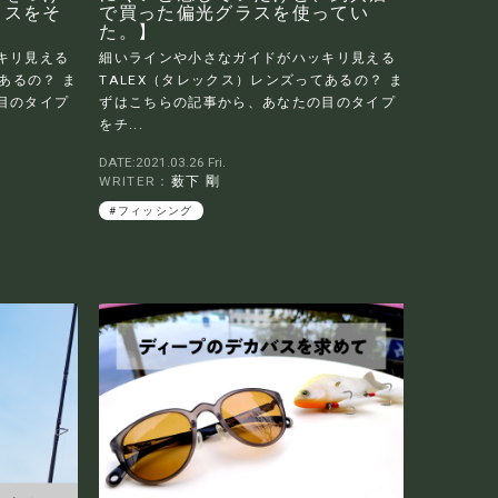
ラスをそ
で買った偏光グラスを使ってい
た。】
キリ見える
細いラインや小さなガイドがハッキリ見える
あるの？ ま
TALEX（タレックス）レンズってあるの？ ま
目のタイプ
ずはこちらの記事から、あなたの目のタイプ
をチ...
DATE:2021.03.26 Fri.
WRITER：
薮下 剛
#フィッシング