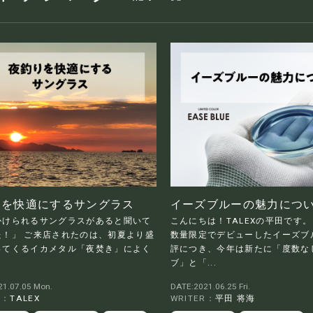
りを快適にするサングラス
イーズブルーの魅力につ
かけられるサングラスがあると聞いて
こんにちは！TALEXの平田です。 
た！」 ご来店されたのは、初夏より盛
数量限定でデビューしたイーズブ
ってくるイカメタル「夜焚き」によく
評につき、今年は新たに「度数な
ブ」と「...
1.07.05 Mon.
DATE:2021.06.25 Fri.
R：
TALEX
WRITER：
平田 将海