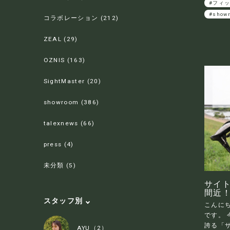
#フィ
#show
コラボレーション (212)
ZEAL (29)
OZNIS (163)
SightMaster (20)
showroom (386)
talexnews (66)
press (4)
未分類 (5)
サイト
間近
スタッフ別
こんに
です。
誇る「サ
AYU（2）