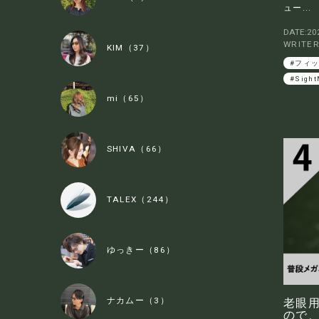
ュー...
DATE:202
WRITE
KIM（37）
#フィ
#Sight
mi（65）
SHIVA（66）
TALEX（244）
ゆっきー（86）
ナカムー（3）
老眼用
ので