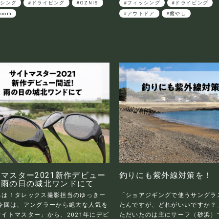
ッシング
#ドライビング
#OZNIS
#フィッシング
#ドライビング
room
#アウトドア
#癒やし
マスター2021新作デビュー
釣りにも紫外線対策を！
！雨の日の城北ワンドにて
ちは！タレックス撮影担当のゆっきー
「ショアジギングで使うサングラ
 今回は、アングラーから絶大な人気を
たんですが、どれがいいですか？
イトマスター」から、2021年にデビ
ただいたのは主にサーフ（砂浜）