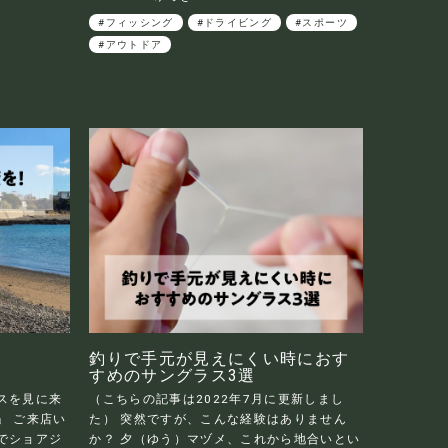
#フィッシング
#ドライビング
#スポーツ
#アウトドア
釣りで手元が見えにくい時におす
すめのサングラス3選
スを見に来
（こちらの記事は2022年7月に更新しまし
」 ご来店い
た） 突然ですが、こんな経験はありません
でショアジ
か？ 夕（ゆう）マヅメ、これから地合いとい