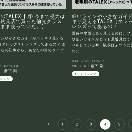
のTALEX【 ① 今まで視力は
細いラインや小さなガイ
！釣具店で買った偏光グラス
キリ見えるTALEX（タレ
のまま使っていた。】
レンズってあるの？
景色や水面は良く見えるのに、フ
インや小さなガイドがハッキリ見える
や細いラインがどうも最近見にくく
X（タレックス）レンズってあるの？ ま
りをしている時、以前はふつうに
ちらの記事から、あなたの目のタイプ
のに…...
DATE:2021.03.26 Fri.
1.03.26 Fri.
WRITER：
薮下 剛
R：
薮下 剛
#フィッシング
ッシング
<
1
2
3
4
5