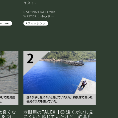
うタイミ...
DATE:2021.03.31 Wed.
WRITER：
ゆっきー
owroom
#フィッシング
力は良くな
老眼用のTALEX【② 遠くが少し見
ズをつけ
にくいと感じていたけど、釣具店