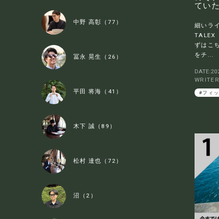
てい
中野 高彰（77）
細いラ
TALE
ずはこ
をチ...
冨永 晃生（26）
DATE:202
WRITE
平田 将海（41）
#フィ
木下 誠（89）
松村 達也（72）
沼（2）