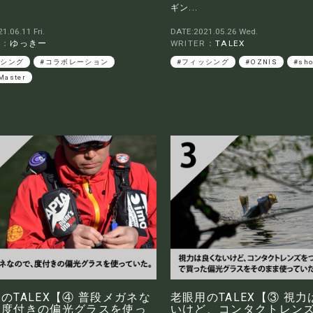
ギン...
1.06.11 Fri.
DATE:2021.05.26 Wed.
R：
ゆっきー
WRITER：
TALEX
ッシング
#コラボレーション
#フィッシング
#OZNIS
#sh
Master
のTALEX【④ 普段メガネな
老眼用のTALEX【③ 視
、度付きの偏光グラスを使っ
いけど、コンタクトレン