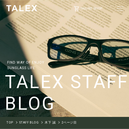
ONLINE SHOP
FIND WAY OF ENJOY
SUNGLASS LIFE
TALEX STAFF
BLOG
TOP
STAFF BLOG
木下 誠
2ページ目