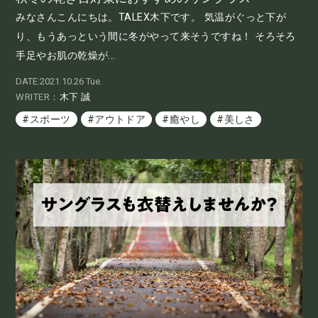
みなさんこんにちは。TALEX木下です。 気温がぐっと下が
り、もうあっという間に冬がやって来そうですね！ そろそろ
手足やお肌の乾燥が...
DATE:2021.10.26 Tue.
WRITER：
木下 誠
#スポーツ
#アウトドア
#癒やし
#美しさ