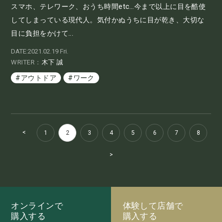
スマホ、テレワーク、おうち時間etc…今まで以上に目を酷使
してしまっている現代人。気付かぬうちに目が乾き、大切な
目に負担をかけて...
DATE:2021.02.19 Fri.
WRITER：
木下 誠
#アウトドア
#ワーク
<
1
2
3
4
5
6
7
8
>
オンラインで
体験して店舗で
購入する
購入する