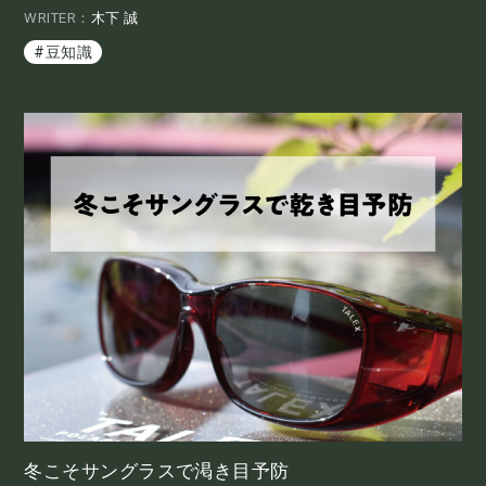
WRITER：
木下 誠
#豆知識
冬こそサングラスで渇き目予防