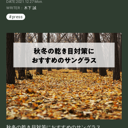
DATE:2021.12.27 Mon.
WRITER：
木下 誠
#press
秋冬の乾き目対策におすすめのサングラス