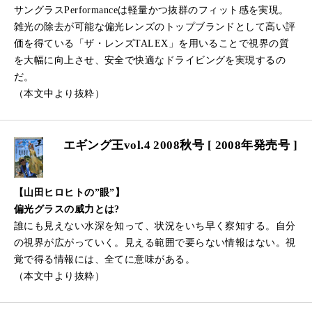
サングラスPerformanceは軽量かつ抜群のフィット感を実現。
雑光の除去が可能な偏光レンズのトップブランドとして高い評
価を得ている「ザ・レンズTALEX」を用いることで視界の質
を大幅に向上させ、安全で快適なドライビングを実現するの
だ。
（本文中より抜粋）
エギング王vol.4 2008秋号 [ 2008年発売号 ]
【山田ヒロヒトの”眼”】
偏光グラスの威力とは?
誰にも見えない水深を知って、状況をいち早く察知する。自分
の視界が広がっていく。見える範囲で要らない情報はない。視
覚で得る情報には、全てに意味がある。
（本文中より抜粋）