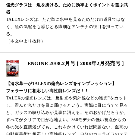
偏光グラスは「魚を掛ける」ために効率よくポイントを選ぶ武
器
TALEXレンズは、ただ単に水中を見るためだけの道具ではな
く、魚の気配をも感じとる繊細なアンテナの役目を担ってい
る。
（本文中より抜粋）
ENGINE 2008.2月号 [ 2008年2月発売号 ]
【清水草一がTALEXの偏光レンズをインプレッション】
フェラーリに相応しい高性能レンズだ！！
®
TALEXの偏光レンズは、反射光や紫外線などの雑光
をカット
し、澄んだ光だけを目に届けるという。実際に目に当てて見る
と、ガラスの映り込みが見事に消える。そのおかげだろうか、
すべてがクリアで目が心地よい。360モデナの低い視点からの
冬の光を直接浴びても、これをかけていれば問題ない。至高の
自動車芸術に相応しい高性能レンズ。自分のカーライフのステ