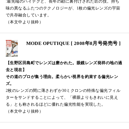
:最先端のハイテクと、長年の勘に裏付けされた匠の技。持ち
味の異なるふたつのテクノロジーが、1枚の偏光レンズの宇宙
で共存融合しています。
（本文中より抜粋）
MODE OPUTIQUE [ 2008年8月号発売号 ]
【生野区田島町でレンズは磨かれた。眼鏡レンズ発祥の地の過
去と現在】
その道のプロが集う理由。柔らかい視界を約束する偏光レン
ズ。
2枚のレンズの間に薄さわずか30ミクロンの特殊な偏光フィル
ターをサンドすることによって、「裸眼よりもきれいに見え
る」とも称されるほどに優れた偏光性能を実現した。
（本文中より抜粋）